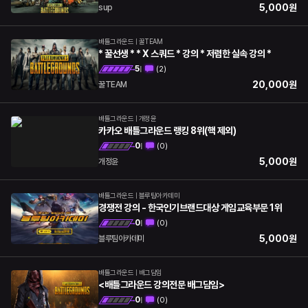
5,000
원
sup
배틀그라운드
|
꿀TEAM
* 꿀선생 * * X 스쿼드 * 강의 * 저렴한 실속 강의 *
5
(
2
)
|
20,000
원
꿀TEAM
배틀그라운드
|
개정윤
카카오 배틀그라운드 랭킹 8위(핵 제외)
0
(
0
)
|
5,000
원
개정윤
배틀그라운드
|
블루팀아카데미
경쟁전 강의 - 한국인기브랜드대상 게임교육부문 1위
0
(
0
)
|
5,000
원
블루팀아카데미
배틀그라운드
|
배그담임
<배틀그라운드 강의전문 배그담임>
0
(
0
)
|