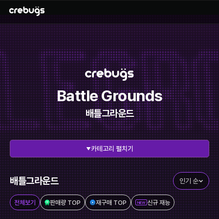
Battle Grounds
배틀그라운드
펼치기
전체 보기
리그오브레전드
에이펙스레전드
발로란트
배틀그라운드
인기 순
이터널리턴
스타크래프트
전체보기
판매량 TOP
재구매 TOP
신규 재능
NEW
메이플스토리
FC온라인