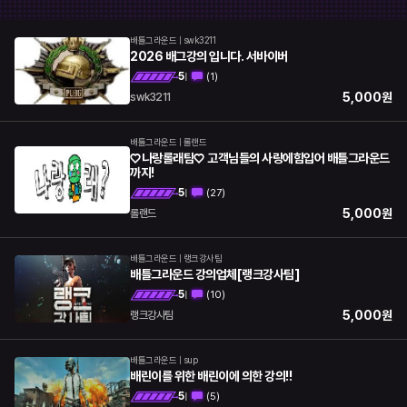
롤토체스
오버워치
배틀그라운드
|
swk3211
히어로즈오브스톰
배틀그라운드
2026 배그강의 입니다. 서바이버
5
서든어택
(
1
)
하스스톤
|
5,000
원
swk3211
던전앤파이터
모바일게임
배틀그라운드
|
롤랜드
기타
♡나랑롤래팀♡ 고객님들의 사랑에힘입어 배틀그라운드
까지!
5
(
27
)
|
5,000
원
롤랜드
배틀그라운드
|
랭크강사팀
배틀그라운드 강의업체[랭크강사팀]
5
(
10
)
|
5,000
원
랭크강사팀
배틀그라운드
|
sup
배린이를 위한 배린이에 의한 강의!!
5
(
5
)
|