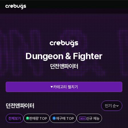
Dungeon & Fighter
던전앤파이터
펼치기
전체 보기
리그오브레전드
에이펙스레전드
발로란트
던전앤파이터
인기 순
이터널리턴
스타크래프트
전체보기
판매량 TOP
재구매 TOP
신규 재능
NEW
메이플스토리
FC온라인