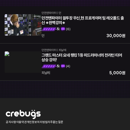
롤토체스
오버워치
던전앤파이터
|
던
히어로즈오브스톰
배틀그라운드
던전앤파이터 결투장 무신,현 프로게이머 팀 레오폴드 출
신 ※완벽강의※
서든어택
하스스톤
5
(
6
)
|
30,000
원
던전앤파이터
던
모바일게임
기타
던전앤파이터
|
피날레
그랜드 마스터 요네 랭킹 1등 미드라이너의 전라인 티어
상승 강의!
5
(
4
)
|
5,000
원
피날레
공지사항
이용약관
개인정보처리방침
자주묻는질문