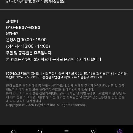
공지사항
이용약관
개인정보처리방침
자주묻는질문
고객센터
010-5637-6863
운영시간
운영시간 10:00 - 18:00
(점심시간 13:00 - 14:00)
주말 및 공휴일은 휴무입니다
본 번호는 착신이 불가하오니 문자로 문의해 주시기 바랍니다
(주)애스크 대표자 임서환 | 서울특별시 중구 퇴계로 63길 10, 12층(을지로7가) | 사업자등
록번호 325-87-03135 | 통신판매업신고 제2024-서울중구-0237호
㈜애스크은 통신판매를 중개하는 사업자로서, 실제 거래의 주체가 아닙니다. 상품 및 상품
정보와 거래에 관한 모든 권리·의무·책임은 판매회원에게 있습니다.
㈜애스크 사이트의 상품·전문가·이벤트 정보, 디자인 및 화면 구성(UI 포함)에 대한 무단 복
제·배포·전송·스크래핑·크롤링 등 모든 행위는 저작권법 및 콘텐츠산업진흥법 등 관련 법령
에 따라 엄격히 금지됩니다.
Copyright © 2025 (주)애스크 Inc. All rights reserved.