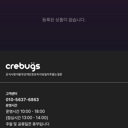
롤토체스
오버워치
히어로즈오브스톰
배틀그라운드
등록된 상품이 없습니다.
서든어택
하스스톤
던전앤파이터
모바일게임
기타
공지사항
이용약관
개인정보처리방침
자주묻는질문
고객센터
010-5637-6863
운영시간
운영시간 10:00 - 18:00
(점심시간 13:00 - 14:00)
주말 및 공휴일은 휴무입니다