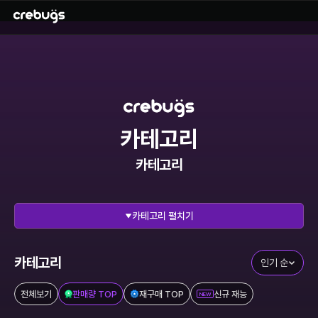
카테고리
카테고리
펼치기
전체 보기
리그오브레전드
에이펙스레전드
발로란트
카테고리
인기 순
이터널리턴
스타크래프트
전체보기
판매량 TOP
재구매 TOP
신규 재능
NEW
메이플스토리
FC온라인